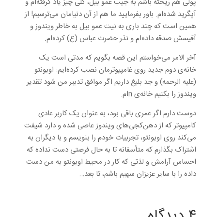
پولی هم ریخته باشم به جیب عمو بیل، کلی چیز یاد گرفته‌ام و
آپگرید شده‌ام. باور بفرمایید ما هم از آن دنیامان می‌ترسیم! از
همین است که چند باری به نیت عمو بیل به خاطر ویندوز و
آفیسش صدقه داده‌ام و نذر حضرت عباس (ع) کرده‌ام.
آخر الامر می‌خواستم این قصه بگویم که مدتی است یک
خانه‌ی دوم جدید روی غامپیوترمان نصب کرده‌ایم: اوبونتو
(علیه الرحمه) و جد بلیغ داریم اگر موافق تدبیر من شود تقدیر
ویندوز را بکنیم خانه‌ی nام.
دوست دارم اگر عمری باقی بود، به عنوان یک کاربر عادی
کامپیوتر که از دهن‌کجی‌های ویندوز عاصی شده و دارد شیفت
می‌کند روی اوبونتو، تجربیات خودم را بنویسم و با دیگران به
اشتراک بگذارم که متأسفانه تا به حال فرصتی دست نداده که
احساس آرامش و لذتی که کار در محیط اوبونتو به من دست
داده را با سایر عزیزان سهیم باشم، تا بعد…
۴ دیدگاه