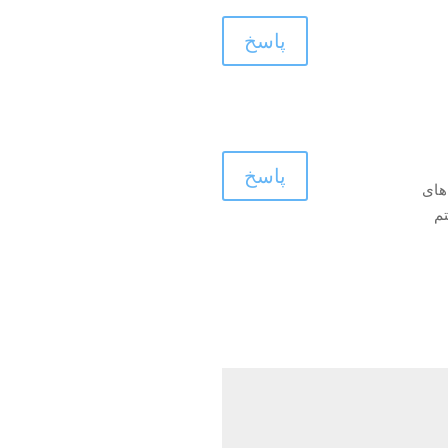
پاسخ
پاسخ
های
م