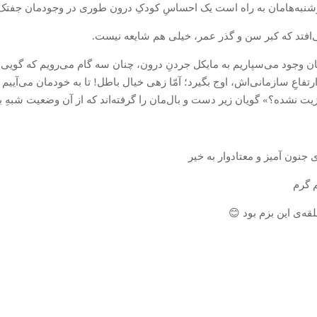
وشنبه‌هامان به راه است یک احساسِ کودکِ درون طوری در وجودمان جفتک م
ی‌افتد که کبر سن و گذر عمر، خیلی هم شایعه نیست.
ن وجود می‌سپاریم به مایکل جردنِ درون، چنان سه گام می‌رویم که گویی 
ن از ارتفاعِ سازمانی‌اش، اوج بگیرد؛ آمّا زهی خیال باطل! تا به خودمان می‌آیی
یزیت نشده؟» گویان زیر دست و بال‌مان را گرفته‌اند که از آن وضعیت شبهِ ب
جنون آمیز و معتادوار به خیر
 گرم
‌ی این بزم بود 😊️