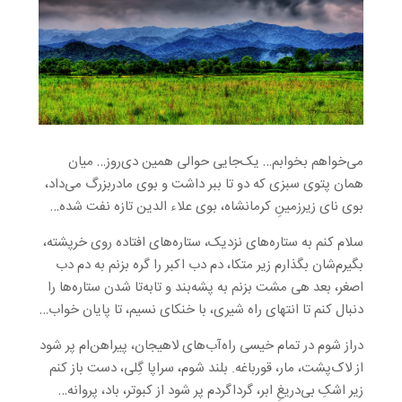
می‌خواهم بخوابم… یک‌جایی حوالی همین دی‌روز… میان
همان پتوی سبزی که دو تا ببر داشت و بوی مادربزرگ می‌داد،
بوی نای زیرزمینِ کرمانشاه، بوی علاء الدین تازه نفت شده…
سلام کنم به ستاره‌های نزدیک، ستاره‌های افتاده روی خرپشته،
بگیرم‌شان بگذارم زیر متکا، دم دب اکبر را گره بزنم به دم دب
اصغر، بعد هی مشت بزنم به پشه‌بند و تابه‌تا شدن ستاره‌ها را
دنبال کنم تا انتهای راه شیری، با خنکای نسیم، تا پایان خواب…
دراز شوم در تمام خیسی راه‌آب‌های لاهیجان، پیراهن‌ام پر شود
از لاک‌پشت، مار، قورباغه. بلند شوم، سراپا گِلی، دست باز کنم
زیر اشکِ بی‌دریغِ ابر، گرداگردم پر شود از کبوتر، باد، پروانه…