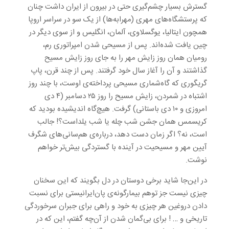
گسترش بسیار چشم‌گیری حتی در بیرون از ایران داشت چنان
که پرستشگاه‌های مهری (مهرابه‌ها) از یک سو در سراسر اروپا
همچون ایتالیا، یوگسلاوی، آلمان، انگلیس و از سوی دیگر در
چین یافت شده‌اند. پس از مسیحی شدن امپراتوری رم،
رومیان همان روز زایش مهر را به ‌جای روز زایش مسیح
گذاشتند و آن را آغاز سال خود گرفتند. پس از چند قرن، پاپ
گریگوری که گاه‌شماری مسیحی پرداخته‌ی اوست، با چند روز
اشتباه در شمردن، زایش مسیح را روز ۲۵ دسامبر (۴ دی
امروزی و ۱۰ دی باستانی) گرفت. هیچ‌گاه اندیشیده بودید که
کریسمس همان جشن شب چله یا شب یلداست؟! جالب
است، نه؟ اگر زمان دست دهد، درباره‌ی هم‌سانی‌های شگرف
آیین مهر و مسیحیت در آینده با گستردگی بیش‌تر خواهم
نوشت.
در این‌جا شاید برخی دوستان در دل بگویند که این سخنان
چیزی نیست جز توهم بیمارگونه‌ی پان‌ایرانیستی برای نسبت
دادن دروغین هر چیزی به خود و راهی برای جبران سرخوردگی
تاریخی و … ! برای بی‌گمان شدن از آن‌چه گفتم، این که در