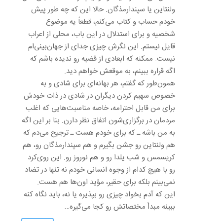
ولنتاین یا سپندارمذگان. حالا این که چه طور پیش
خودم حساب و کتاب می‌کنم، قطعاً یه موضوع
شخصیه و برای استدلال در این باب، محلی از اعراب
قایل نیستم. این نگرش چیزی جدای از جهان‌بینی‌ام
نیست. ممکنه که ابعادی از قضیه رو ندیده باشم که
اگه قراره ببینم، به موقعش خواهم دید.
همون‌طور که گفتم، هر بهانه‌ای برای شادی و به
خصوص سهیم کردن دیگران در شادی در ذات خودش
برای من قابل احترامه، خاصه مناسبت‌هایی که اغلب
مردمان در برگزاری‌شون اتفاق نظر دارن. بنا بر این اگه
به من باشه ـ که برای خودم هست ـ ترجیح می‌دم که
هم ولنتاین رو جشن بگیرم و هم سپندارمذگان رو، هم
کریسمس و شب یلدا رو و هم نوروز رو. این روی‌کرد
رو با هیچ کدام از وجوه انسانی خودم نه تنها در تضاد
نمی‌بینم بلکه برای حقیر، مؤید اون‌ها هم هست.
این که آدم بخواد چیزی رو بپذیره یا نه، باید نگاه کنه
ببینه مبدأ مختصاتش رو کجا می‌گیره…