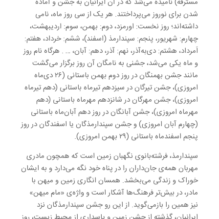
مسترقه) نامیده می‌شد که در آن ایرانیان به جشن و آماده
شدن برای نوروز می‌پرداختند. هر یک از سی روز ماه، نامی
داشته‌اند؛ روز نخست: اورمزد، دوم: بهمن، سوم: اردیبهشت،
چهارم: شهریور، پنجم: سپندارمذ (اسفند)، ششم: خرداد، هفتم:
اَمرداد، هشتم: دی‌به‌آذر، نهم: آذر، دهم: آبان، … . هرگاه نام روز
و ماه یکی می‌شد، جشنی به نامگان آن روز برگزار می‌گشت
مانند جشن بهمنگان در روز دوم بهمن باستانی (۲۶ دی‌ماه
امروزی)، جشن تیرگان در سیزدهم تیرماه باستانی (دهم تیرماه
امروزی)، جشن مهرگان در شانزدهم مهرماه باستانی (دهم
مهرماه امروزی)، جشن آبانگان در روز دهم آبان‌ماه باستانی
(چهارم آبان امروزی) و جشن سپندارمذگان یا اسفندگان در روز
پنجم اسفندماه باستانی (۲۹ بهمن امروزی).
سپندارمذ، فرشته‌بانوی نگهبان زمین است که همچون مادری
مهربان همه‌ی جان‌داران را در پناه خود نگه می‌دارد و به ایشان
خوراک و زندگی می‌بخشد. همسان انگاری زمین و میهن با
مادر، در بیش‌تر فرهنگ‌ها آشکار است و واژه‌ی «مام میهن»
نیز همین را بازمی‌گوید. از این رو جشن سپندارمذگان نزد
ایرانیان، گذشته از جشن زمین و پاسداری از محیط زیست، روز