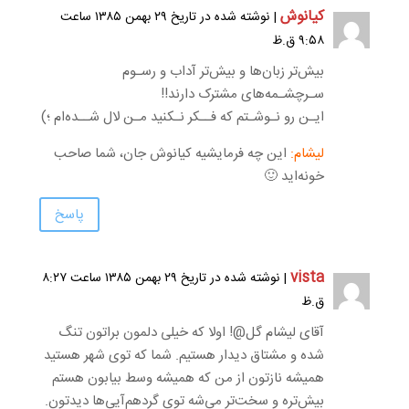
کیانوش
| نوشته شده در تاریخ ۲۹ بهمن ۱۳۸۵ ساعت
۹:۵۸ ق.ظ
بیش‌تر زبان‌ها و بیش‌تر آداب و رسـوم
سـرچشـمه‌های مشترک دارند!!
ایـن رو نـوشـتم که فــکر نـکنید مـن لال شــده‌ام ؛)
لیشام:
این چه فرمایشیه کیانوش جان، شما صاحب
خونه‌اید 🙂
پاسخ
vista
| نوشته شده در تاریخ ۲۹ بهمن ۱۳۸۵ ساعت ۸:۲۷
ق.ظ
آقای لیشام گل@! اولا که خیلی دلمون براتون تنگ
شده و مشتاق دیدار هستیم. شما که توی شهر هستید
همیشه نازتون از من که همیشه وسط بیابون هستم
بیش‌تره و سخت‌تر می‌شه توی گردهم‌آیی‌ها دیدتون.