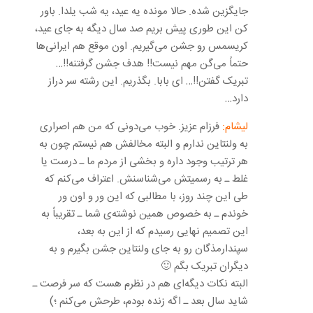
جایگزین شده. حالا مونده یه عید، یه شب یلدا. باور
کن این طوری پیش بریم صد سال دیگه به جای عید،
کریسمس رو جشن می‌گیریم. اون موقع هم ایرانی‌ها
حتماً می‌گن مهم نیست!! هدف جشن گرفتنه!!…
تبریک گفتن!!… ای بابا. بگذریم. این رشته سر دراز
دارد…
لیشام:
فرزام عزیز. خوب می‌دونی که من هم اصراری
به ولنتاین ندارم و البته مخالفش هم نیستم چون به
هر ترتیب وجود داره و بخشی از مردم ما ـ درست یا
غلط ـ به رسمیتش می‌شناسنش. اعتراف می‌کنم که
طی این چند روز، با مطالبی که این ور و اون ور
خوندم ـ به خصوص همین نوشته‌ی شما ـ تقریباً به
این تصمیم نهایی رسیدم که از این به بعد،
سپندارمذگان رو به جای ولنتاین جشن بگیرم و به
دیگران تبریک بگم 🙂
البته نکات دیگه‌ای هم در نظرم هست که سر فرصت ـ
شاید سال بعد ـ اگه زنده بودم، طرحش می‌کنم ؛)