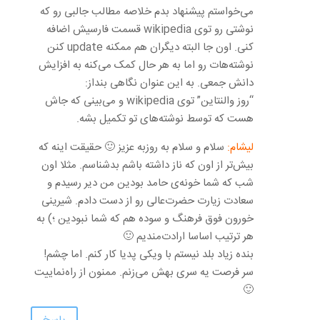
می‌خواستم پیشنهاد بدم خلاصه مطالب جالبی رو که
نوشتی رو توی wikipedia قسمت فارسیش اضافه
کنی. اون جا البته دیگران هم ممکنه update کنن
نوشته‌هات رو اما به هر حال کمک می‌کنه به افزایش
دانش جمعی. به این عنوان نگاهی بنداز:
“روز والنتاین” توی wikipedia و می‌بینی که جاش
هست که توسط نوشته‌های تو تکمیل بشه.
لیشام:
سلام و سلام به روزبه عزیز 🙂 حقیقت اینه که
بیش‌تر از اون که ناز داشته باشم بدشناسم. مثلا اون
شب که شما خونه‌ی حامد بودین من دیر رسیدم و
سعادت زیارت حضرت‌عالی رو از دست دادم. شیرینی
خورون فوق فرهنگ و سوده هم که شما نبودین ؛) به
هر ترتیب اساسا ارادت‌مندیم 🙂
بنده زیاد بلد نیستم با ویکی پدیا کار کنم. اما چشم!
سر فرصت یه سری بهش می‌زنم. ممنون از راه‌نماییت
🙂