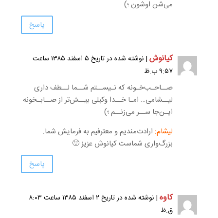
می‌شن اوشون ؛)
پاسخ
کیانوش
| نوشته شده در تاریخ ۵ اسفند ۱۳۸۵ ساعت
۹:۵۷ ب.ظ
صــاحـب‌خـونه که نـیســتم شــما لــطف داری
لیــشامی… امـا خــدا وکیلی بیــش‌تر از صــابـخونه
ایـن‌جا ســر می‌زنــم ؛)
لیشام:
ارادت‌مندیم و معترفیم به فرمایش شما.
بزرگ‌واری شماست کیانوش عزیز 🙂
پاسخ
کاوه
| نوشته شده در تاریخ ۲ اسفند ۱۳۸۵ ساعت ۸:۰۳
ق.ظ