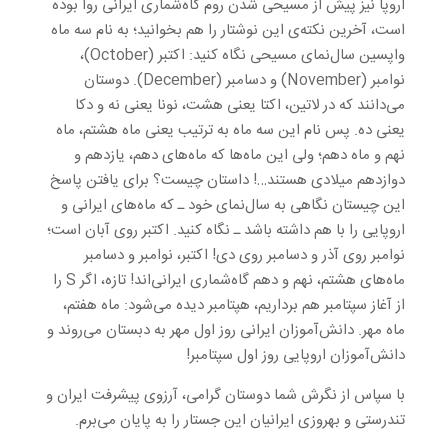
اروپا نیز پیش از مسیحی شدن روم گاه‌شماری ایرانی روا بوده
است، آخرین نکته‌ی این نوشتار را هم بخوانید؛ به نام سه ماه
واپسین سال‌نمای مسیحی نگاه کنید: اکتبر (October)،
نوامبر (November) و دسامبر (December). دوستان
می‌دانند که در لاتین، اکتا یعنی هشت، نونا یعنی نه و دکا
یعنی ده. پس نام این سه ماه به ترتیب یعنی ماه هشتم، ماه
نهم و ماه دهم؛ ولی این ماه‌ها که ماه‌های دهم، یازدهم و
دوازدهم میلادی هستند…! داستان چیست؟ برای یافتن پاسخ
این چیستان نگاهی به سال‌نمای خود ـ که ماه‌های ایرانی و
اروپایی را با هم داشته باشد ـ نگاه کنید. اکتبر روی آبان است؛
نوامبر روی آذر و دسامبر روی دی! اکتبر، نوامبر و دسامبر
ماه‌های هشتم، نهم و دهم گاه‌شماری ایرانی‌اند! تازه، اگر S را
از آغاز سپتامبر هم برداریم، هپتامبر دیده‌ می‌شود: ماه هفتم،
ماه مهر. دانش‌آموزان ایرانی روز اول مهر به دبستان می‌روند و
دانش‌آموزان اروپایی روز اول سپتامبر!
با سپاس از نگرش شما دوستان گرامی، آرزوی پیشرفت ایران و
تندرستی و بهروزی ایرانیان این جستار را به پایان می‌برم.