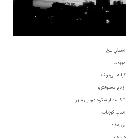
آسمانِ تلخ
مبهوت
کرانه می‌پوشد
از دمِ مسلولش،
شکسته از شکوهِ عبوسِ شهر؛
آفتابِ کج‌تاب،
بی‌رمق؛
دردها،