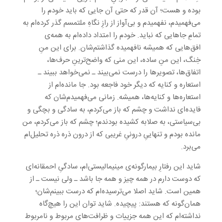
بوده و هست؛ آن قدر که حتی آن جایی که باید خودم را
می‌فهمیدم، نفهمیدم و بی‌آواز از رازِ نگاهِ ملتمسم گذر کرده‌ام به
تمامِ جاهایی که نباید. خودم را امتداد داده‌ام به همه‌ی
افق‌هایی که همیشه نافهمیده گذاشتم‌شان. برای این منِ
خِنگ، این منِ ساده، این منی که واضح‌ترینِ حرف‌ها،
اتفاق‌ها، تصویرها را درست نمی‌بیند ـ نمی‌خواهد ببیند ـ
استعاره و کنایه که دیگر خود فاجعه بود. جا مانده‌ام از
استعاره‌ها و کنایه‌ها، همیشه. زمانی می‌فهمیدم‌شان که
فایده‌ای نداشت و چشم که باز می‌کردم، به سادگی و بچگی و
بی‌سیاستی، به صلابه کشیده بودندم؛ چشم که باز می‌کردم، من
مانده بودم و تنهاییِ درونیِ غریبی که از درون ذره ذره تحلیل‌ام
می‌برد.
شاید این رفتارِ بیمارگونه‌ی مینیمالیستی‌ام، سادگیِ احمقانه‌ای
که دوست دارم در همه چیز و همه جا باشد ـ ولی نیست ـ از
همین است. شاید اصلا می‌ترسیده‌ام که درست ببینم‌شان؛
همان‌گونه که هستند: پیچیده. شاید توان این را هیچ‌گاه
نداشته‌ام که این همه جزییات و ظرافت‌های مربوط و نامربوط