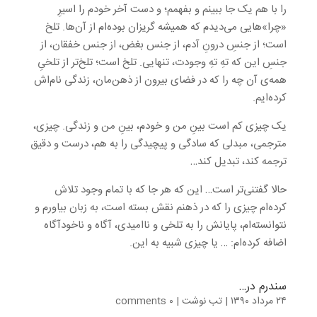
را با هم یک جا ببینم و بفهمم؛ و دست آخر خودم را اسیرِ
«چرا»هایی می‌دیدم که همیشه گریزان بوده‌ام از آن‌ها. تلخ
است؛ از جنسِ درونِ آدم، از جنس بغض، از جنس خفقان، از
جنسِ این که تهِ تهِ وجودت، تنهایی. تلخ است؛ تلخ‌تر از تلخیِ
همه‌ی آن چه را که در فضای بیرون از ذهن‌مان، زندگی نام‌اش
کرده‌ایم.
یک چیزی کم است بینِ من و خودم، بینِ من و زندگی. چیزی،
مترجمی، مبدلی که سادگی و پیچیدگی را به هم، درست و دقیق
ترجمه کند، تبدیل کند…
حالا گفتنی‌تر است… این که هر جا که با تمام وجود تلاش
کرده‌ام چیزی را که در ذهنم نقش بسته است، به زبان بیاورم و
نتوانسته‌ام، پایانش را به تلخی و ناامیدی، آگاه و ناخودآگاه
اضافه کرده‌ام: … یا چیزی شبیه به این.
سندرم در…
۲۴ مرداد ۱۳۹۰
|
تب نوشت
|
۰ comments