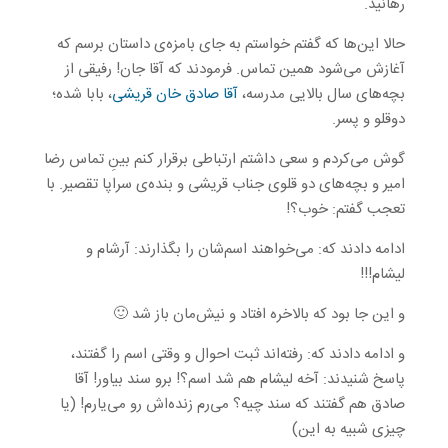
رهانید.
حالا این‌ها که گفتم خواستم به جای بامزه‌ی داستان برسم که
آغازش می‌شود همین تماس. فرمودند که آقا جان! رفیقی از
بچه‌های سال بالایی مدرسه،
آقا صادق خان قریشی
، بابا شده؛
دوقلو و پسر.
گوش می‌کردم و سعی داشتم ارتباطی برقرار کنم بینِ تماس رضا
امیر و بچه‌های دو قلوی جناب قریشی و بنده‌ی سراپا تقصیر. با
تعجب گفتم: خوب؟!
ادامه دادند که: می‌خواهند اسم‌شان را بگذارند: آرشام و
لیشام!!!
و این جا بود که بالاخره افتاد و نیش‌مان باز شد 🙂
و ادامه دادند که: رفته‌اند ثبت احوال و وقتی اسم را گفتند،
پاسخ شنیدند: آخه لیشام هم شد اسم؟! برو سند بیاور! آقا
صادق هم گفتند که سند چیه؟ می‌رم زنده‌اش رو می‌یارم! (یا
چیزی شبیه به این)