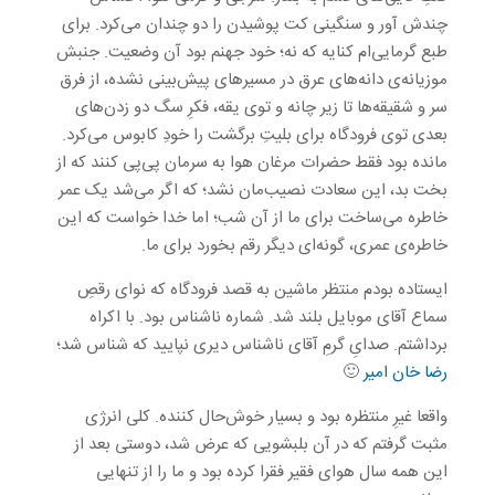
چندش آور و سنگینی کت پوشیدن را دو چندان می‌کرد. برای
طبع گرمایی‌ام کنایه که نه؛ خود جهنم بود آن وضعیت. جنبش
موزیانه‌ی دانه‌های عرق در مسیرهای پیش‌بینی نشده، از فرق
سر و شقیقه‌ها تا زیر چانه و توی یقه، فکرِ سگ دو زدن‌های
بعدی توی فرودگاه برای بلیتِ برگشت را خودِ کابوس می‌کرد.
مانده بود فقط حضرات مرغان هوا به سرمان پی‌پی کنند که از
بخت بد، این سعادت نصیب‌مان نشد؛ که اگر می‌شد یک عمر
خاطره می‌ساخت برای ما از آن شب؛ اما خدا خواست که این
خاطره‌ی عمری، گونه‌ای دیگر رقم بخورد برای ما.
ایستاده بودم منتظر ماشین به قصد فرودگاه که نوای رقصِ
سماع آقای موبایل بلند شد. شماره ناشناس بود. با اکراه
برداشتم. صدایِ گرمِ آقای ناشناس دیری نپایید که شناس شد؛
رضا خان امیر
🙂
واقعا غیرِ منتظره بود و بسیار خوش‌حال کننده. کلی انرژی
مثبت گرفتم که در آن بلبشویی که عرض شد، دوستی بعد از
این همه سال هوای فقیر فقرا کرده بود و ما را از تنهایی