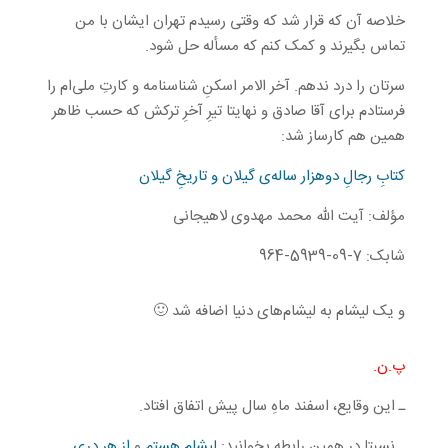
خلاصه آن که قرار شد که وقتی رسیدم تهران ایشان با من
تماس بگیرند و کمک کنم که مسأله حل شود.
سرتان را درد ندهم. آخر الامر اسکنِ شناسنامه و کارتِ ملی‌ام را
فرستادم برای آقا صادق و نهایتا تیرِ آخرِ ترکش که حسب ظاهر
همین هم کارساز شد:
کتابِ رجالِ دوهزار ساله‌ی گیلان و تاریخِ گیلان
مؤلف: آیت الله محمد مهدوی لاهیجانی
شابک: 7-09-5939-964
و یک لیشام به لیشام‌های دنیا اضافه شد 🙂
پ.ن.
ـ این وقایع، اسفند ماهِ سال پیش اتفاق افتاد.
ـ نسبتا در همین رابطه بخوانید:
لیشام هستم
و
از هر دری