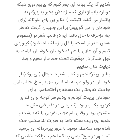
شدیم که یک بهانه ای جور کنیم که بیاییم روی شبکه
دوباره پاتیناژ بازی کنیم (یادش بخیر پدربزرگم به
پاتیناز می گفت اتیکت!). بنابراین رای ملوکانه (رای
خودمان را می گویییم) بر این جنبیدن گرفت که هر
چه مزخرف تا حال بافته ایم در قالب شعر نو (منظورم
همان شعر نو است، با گل واژه اشتباه نشود) کیبوردی
کنیم و آن هایی را هم که خودمان خوشمان نیامد، به
قول هیدگر در موقعیت تحت خط قرار دهیم و بعد
دیلیت شان نماییم.
بنابراین ترکاندیم و کتاب شعر دیجیتال (ای بوک) از
خودمان در وکردیم، به نام نامی مهر در میغ. جالب این
جاست که وقتی یک نسخه ی اختصاصی برای
خودمان پرینت کردیم و بردیم سر کوچه برای فنر ی
کردن، یک پیرمرد ترک زبانی در دفتر فنی مثل ما
مشتری بود و وقتی نام عجیب غریبی را که درشت و
قلمبه روی یک دسته کاغذ به صورت لندسکیپ حک
شده بود، ملاحظه فرمود با غرور پیرمردانه ای پرسید
“مــُـهر در میخ” یعنی چه؟ ما هم با نزاکت خاصی که