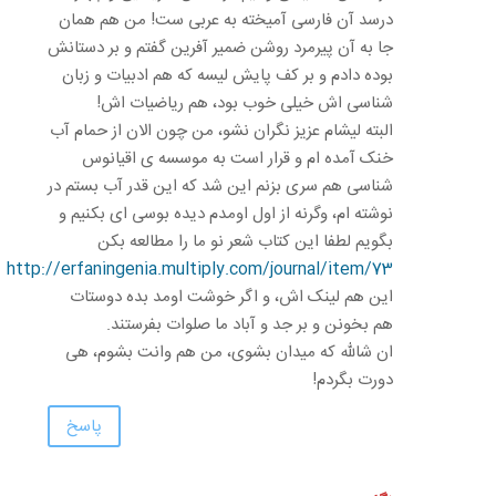
درسد آن فارسی آمیخته به عربی ست! من هم همان
جا به آن پیرمرد روشن ضمیر آفرین گفتم و بر دستانش
بوده دادم و بر کف پایش لیسه که هم ادبیات و زبان
شناسی اش خیلی خوب بود، هم ریاضیات اش!
البته لیشام عزیز نگران نشو، من چون الان از حمام آب
خنک آمده ام و قرار است به موسسه ی اقیانوس
شناسی هم سری بزنم این شد که این قدر آب بستم در
نوشته ام، وگرنه از اول اومدم دیده بوسی ای بکنیم و
بگویم لطفا این کتاب شعر نو ما را مطالعه بکن
http://erfaningenia.multiply.com/journal/item/73
این هم لینک اش، و اگر خوشت اومد بده دوستات
هم بخونن و بر جد و آباد ما صلوات بفرستند.
ان شالله که میدان بشوی، من هم وانت بشوم، هی
دورت بگردم!
پاسخ