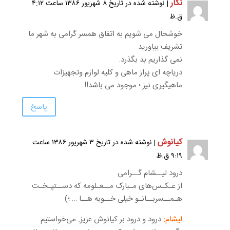
نگار
| نوشته شده در تاریخ ۸ شهریور ۱۳۸۶ ساعت ۴:۱۲
ق.ظ
خوشحال می شویم به اتفاق همسر گرامی به شهر ما
تشریف بیاورید.
نمی گذاریم بد بگذرد.
دریاچه ای پراز ماهی و کلیه لوازم وتجهیزات
ماهیگیری نیز ؛ موجود می باشد!!
پاسخ
کیانوش
| نوشته شده در تاریخ ۳ شهریور ۱۳۸۶ ساعت
۹:۱۹ ق.ظ
درود لیــشام گــرامی
از عـکـس‌های مـبارک مــعـلومه که دســتپـخـت
هـمــسربــانـو خیلی خــوبه هــا … ؛)
لیشام:
درود و درود بر کیانوش عزیز. می‌خواستیم