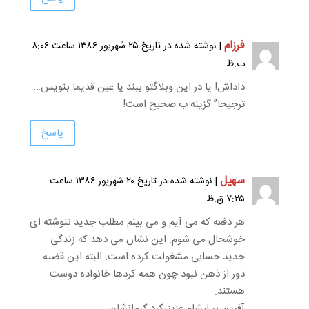
فرزام
| نوشته شده در تاریخ ۲۵ شهریور ۱۳۸۶ ساعت ۸:۰۶
ب.ظ
داداش! یا در این وبلاگتو ببند یا عین قدیما بنویس…
ترجیحا” گزینه ب صحیح است!
پاسخ
سهیل
| نوشته شده در تاریخ ۲۰ شهریور ۱۳۸۶ ساعت
۷:۲۵ ق.ظ
هر دفعه که می آیم و می بینم مطلب جدید ننوشته ای
خوشحال می شوم. این نشان می دهد که زندگی
جدید حسابی مشغولت کرده است. البته این قضیه
دور از ذهن نبود چون همه کردها خانواده دوست
هستند.
آفرین بر لیشام عزیز-کرد کرمانشان