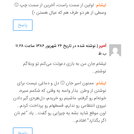
لیشام:
اولین از سمت راست، آخرین از سمت چپ 🙂
وسطی از هر دو طرف هم که عیال هستن ؛)
پاسخ
امیر
| نوشته شده در تاریخ ۲۶ شهریور ۱۳۸۶ ساعت ۱۱:۲۸
ب.ظ
لیشام جان من به بازی دعوتت می‌کنم تو وبلاگم
نوشتم…
لیشام:
ممنون امیر جان 🙂 دل و دماغی نیست برای
نوشتن از وطن. بذار واسه یه وقتی که شکمم سیره،
خونه‌ام رو گرفتم، ماشینم رو خریدم، دل‌هره‌ی گیر دادن
نیروی انتظامی رو ندارم، قسطهام رو پرداخت کردم…
اون موقع شاید بشه یه چیزایی رو گفت… یاد “غم نان
اگر بگذارد” افتادم…
پاسخ