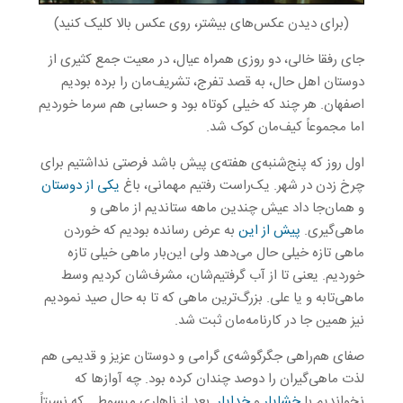
(برای دیدن عکس‌های بیشتر، روی عکس بالا کلیک کنید)
جای رفقا خالی، دو روزی همراه عیال، در معیت جمع کثیری از
دوستان اهل حال، به قصد تفرج، تشریف‌مان را برده بودیم
اصفهان. هر چند که خیلی کوتاه بود و حسابی هم سرما خوردیم
اما مجموعاً کیف‌مان کوک شد.
اول روز که پنج‌شنبه‌ی هفته‌ی پیش باشد فرصتی نداشتیم برای
چرخ زدن در شهر. یک‌راست رفتیم مهمانی، باغ
یکی از دوستان
و همان‌جا داد عیش چندین ماهه ستاندیم از ماهی و
ماهی‌گیری.
پیش از این
به عرض رسانده بودیم که خوردن
ماهی تازه خیلی حال می‌دهد ولی این‌بار ماهی خیلی تازه
خوردیم. یعنی تا از آب گرفتیم‌شان، مشرف‌شان کردیم وسط
ماهی‌تابه و یا علی. بزرگ‌ترین ماهی که تا به حال صید نمودیم
نیز همین جا در کارنامه‌مان ثبت شد.
صفای هم‌راهی جگرگوشه‌ی گرامی و دوستان عزیز و قدیمی هم
لذت ماهی‌گیران را دوصد چندان کرده بود. چه آوازها که
نخواندیم با
خشایار
و
خدایار
. بعد از ناهاری مبسوط ـ که نسبتاً