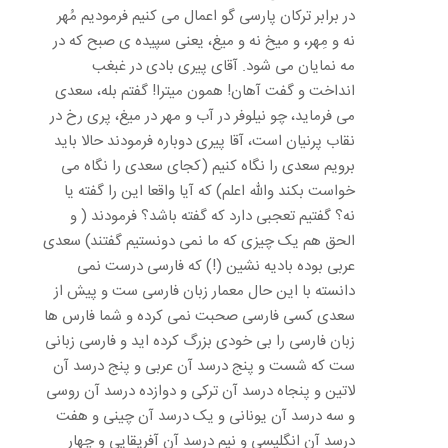
در برابر ترکان پارسی گو اعمال می کنیم فرمودیم مُهر
نه و مِهر، و میخ نه و میغ، یعنی سپیده ی صبح که در
مه نمایان می شود. آقای پیری بادی در غبغب
انداخت و گفت آهان! همون میترا! گفتم بله، سعدی
می فرماید، چو نیلوفر در آب و مهر در میغ، پری رخ در
نقاب پرنیان است، آقا پیری دوباره فرمودند حالا باید
برویم سعدی را نگاه کنیم (کجای سعدی را نگاه می
خواست بکند والله اعلم) که آیا واقعا این را گفته یا
نه؟ گفتیم تعجبی دارد که گفته باشد؟ فرمودند ( و
الحق هم یک چیزی که ما نمی دونستیم گفتند) سعدی
عربی بوده بادیه نشین (!) که فارسی درست نمی
دانسته با این حال معمار زبان فارسی ست و پیش از
سعدی کسی فارسی صحبت نمی کرده و شما فارس ها
زبان فارسی را بی خودی بزرگ کرده اید و فارسی زبانی
ست که شست و پنج درسد آن عربی و پنج درسد آن
لاتین و پنجاه درسد آن ترکی و دوازده درسد آن روسی
و سه درسد آن یونانی و یک درسد آن چینی و هفت
درسد آن انگلیسی و نیم درسد آن آفریقایی و چهار