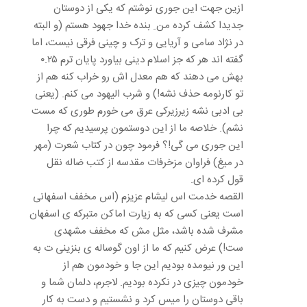
ازین جهت این جوری نوشتم که یکی از دوستان
جدیدا کشف کرده من ِ بنده خدا جهود هستم (و البته
در نژاد سامی و آریایی و ترک و چینی فرقی نیست، اما
گفته اند هر که جز اسلام دینی بیاورد پایان ترم ۰.۲۵
بهش می دهند که هم معدل اش رو خراب کنه هم از
تو کارنومه حذف نشه!) و شرب الیهود می کنم. (یعنی
بی ادبی نشه زیرزیرکی عرق می خورم طوری که مست
نشم). خلاصه ما از این دوستمون پرسیدیم که چرا
این جوری می گی!؟ فرمود چون در کتاب شعرت (مهر
در میغ) فراوان مزخرفات مقدسه از کتب ضاله نقل
قول کرده ای.
القصه خدمت اس لیشام عزیزم (اس مخفف اسفهانی
است یعنی کسی که به زیارت اماکن متبرکه ی اسفهان
مشرف شده باشد، مثل مش که مخفف مشهدی
ست!) عرض کنیم که ما از اون گوساله ی بنزینی ت به
این ور نیومده بودیم این جا و خودمون هم از
خودمون چیزی در نکرده بودیم. لاجرم، دلمان شما و
باقی دوستان را میس کرد و نشستیم و دست به کار