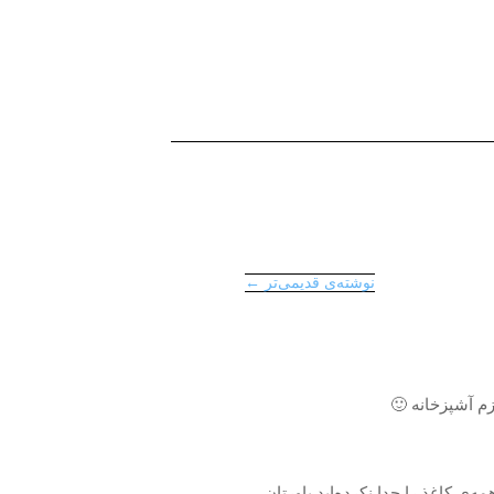
نوشته‌ی قدیمی‌تر ←
زم آشپزخانه 🙂
‌ی کاغذ را جدا نکرده‌اید باورتان