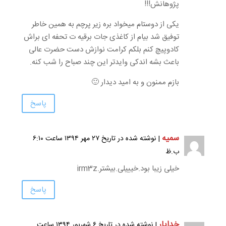
پژوهانش!!!
یکی از دوستام میخواد بره زیر پرچم به همین خاطر
توفیق شد بیام از کاغذی جات برقیه ت تحفه ای براش
کادوپیچ کنم بلکم کرامت نوازش دست حضرت عالی
باعث بشه اندکی وایدتر این چند صباح را شب کنه.
بازم ممنون و به امید دیدار 🙂
پاسخ
سمیه
| نوشته شده در تاریخ ۲۷ مهر ۱۳۹۴ ساعت ۶:۱۰
ب.ظ
خیلی زیبا بود.خیییلی.بیشتر.irm3z
پاسخ
خدایار
| نوشته شده در تاریخ ۶ شهریور ۱۳۹۴ ساعت