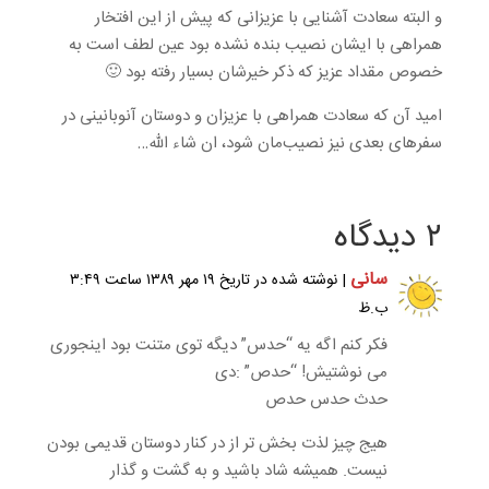
و البته سعادت آشنایی با عزیزانی که پیش از این افتخار
همراهی با ایشان نصیب بنده نشده بود عین لطف است به
خصوص مقداد عزیز که ذکر خیرشان بسیار رفته بود 🙂
امید آن که سعادت همراهی با عزیزان و دوستان آنوبانینی در
سفرهای بعدی نیز نصیب‌مان شود، ان شاء الله…
۲ دیدگاه
سانی
| نوشته شده در تاریخ ۱۹ مهر ۱۳۸۹ ساعت ۳:۴۹
ب.ظ
فکر کنم اگه یه “حدس” دیگه توی متنت بود اینجوری
می نوشتیش! “حدص” :دی
حدث حدس حدص
هیج چیز لذت بخش تر از در کنار دوستان قدیمی بودن
نیست. همیشه شاد باشید و به گشت و گذار