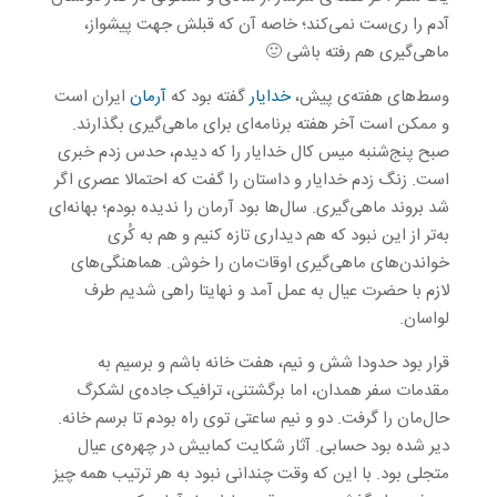
آدم را ری‌ست نمی‌کند؛ خاصه آن که قبلش جهت پیشواز،
ماهی‌گیری هم رفته باشی 🙂
وسط‌های هفته‌ی پیش،
خدایار
گفته بود که
آرمان
ایران است
و ممکن است آخر هفته برنامه‌ای برای ماهی‌گیری بگذارند.
صبح پنج‌شنبه میس کال خدایار را که دیدم، حدس زدم خبری
است. زنگ زدم خدایار و داستان را گفت که احتمالا عصری اگر
شد بروند ماهی‌گیری. سال‌ها بود آرمان را ندیده بودم؛ بهانه‌ای
به‌تر از این نبود که هم دیداری تازه کنیم و هم به کُری
خواندن‌های ماهی‌گیری اوقات‌مان را خوش. هماهنگی‌های
لازم با حضرت عیال به عمل آمد و نهایتا راهی شدیم طرف
لواسان.
قرار بود حدودا شش و نیم، هفت خانه باشم و برسیم به
مقدمات سفر همدان، اما برگشتنی، ترافیک جاده‌ی لشکرگ
حال‌مان را گرفت. دو و نیم ساعتی توی راه بودم تا برسم خانه.
دیر شده بود حسابی. آثار شکایت کمابیش در چهره‌ی عیال
متجلی بود. با این که وقت چندانی نبود به هر ترتیب همه چیز