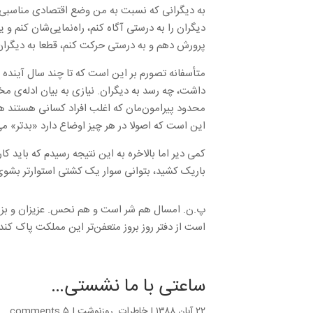
به دیگرانی که نسبت به من وضع اقتصادی مناسبی ن
دیگران را به درستی آگاه کنم، راه‌نمایی‌شان کنم و
پرورش دهم و به درستی حرکت کنم، قطعا به دیگران
متأسفانه تصورم بر این است که تا چند سال آینده 
داشت، چه رسد به دیگران. نیازی به بیان ادله‌ی مخ
محدود پیرامون‌مان که اغلب افراد کسانی هستند هم
این است که اصولا در هر چیز اوضاع دارد «بدتر» م
کمی دیر اما بالاخره به این نتیجه رسیدم که باید 
باریک کشید، بتوانی سوار یک کشتی استوارتر بشوی،
پ.ن. امسال هم شر است و هم نحس. عزیزان و بزرگ
است از دفتر روز بروز متعفن‌تر این مملکت پاک کند
ساعتی با ما نشستی…
۲۲ آبان ۱۳۸۸
|
خاطرات
,
روزنوشت
|
۵ comments