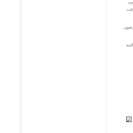
چه
رفت
زشون
بته