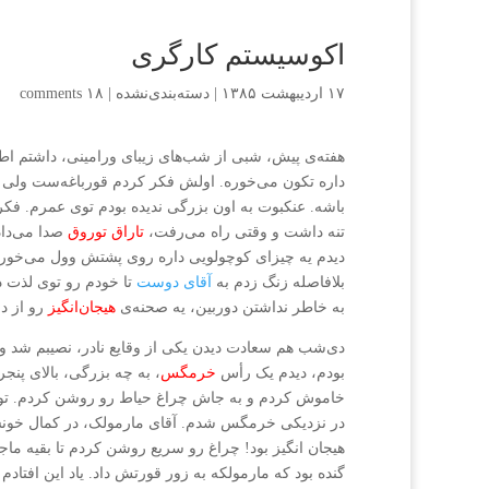
اکوسیستم کارگری
۱۷ اردیبهشت ۱۳۸۵
|
دسته‌بندی‌نشده
|
۱۸ comments
هفته‌ی پیش، شبی از شب‌های زیبای ورامینی، داشتم ا
داره تکون می‌خوره. اولش فکر کردم قورباغه‌ست ولی 
باشه. عنکبوت به اون بزرگی ندیده بودم توی عمرم. فکر ن
تنه داشت و وقتی راه می‌رفت،
تاراق توروق
صدا می‌داد
دیدم یه چیزای کوچولویی داره روی پشتش وول می‌خور
بلافاصله زنگ زدم به
آقای دوست
تا خودم رو توی لذت د
به خاطر نداشتن دوربین، یه صحنه‌ی
هیجان‌انگیز
رو از 
دی‌شب هم سعادت دیدن یکی از وقایع نادر، نصیبم شد ولی
بودم، دیدم یک رأس
خرمگس
، به چه بزرگی، بالای پن
خاموش کردم و به جاش چراغ حیاط رو روشن کردم. تو
در نزدیکی خرمگس شدم. آقای مارمولک، در کمال خون
هیجان انگیز بود! چراغ رو سریع روشن کردم تا بقیه ماج
گنده بود که مارمولکه به زور قورتش داد. یاد این افتاد