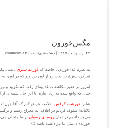
مگس‌خورون
۲۴ اردیبهشت ۱۳۸۵
|
دسته‌بندی‌نشده
|
۱۳ comments
به نظرم غذا خوردن ـ خاصه که
قورمه سبزی
باشه ـ یکی
تمرکز، بیش‌ترین لذت رو از اون برد ولو که در اون، یه مگ
امروز بر حقیر مکاشفات غذاییه‌ای رفت که نگویید و نپرس
چنان که واقع شده به زبان بیاره، با این حال شمه‌ای ا
شام:
خورشت کرفس
. خلاصه عرض کنم که آقا جون! دیو
کائنات! سلوک کردیم در افلاک! به معراج رفتیم و برگش
می‌چرخاندیم در دهان
روضه‌ی رضوان
بر ما متجلی می‌
خورنده‌ای مثل ما نیز داشته باشد 😉