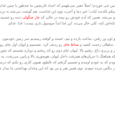
 چی خوردم! اصلاً حقیر نمی‌فهمم که اجداد غارنشین ما چه‌طور با چنین غذای
وصیکم بالدنده کباب! خیر دنیا و آخرت توی این غذاست. هم گوشت می‌شه به تن‌ت
و می‌شه. همین که آدم خودش رو ببینه در حالی که
چار چنگولی
دنده رو چسبیده
ه‌اش کنه، کلی حال می‌ده. این غذا ابداً سوسول بازی نیست! غذا، غذای
 و اون ور رفتن، ساعت یازده و نیم، خسته و کوفته رسیدیم سر زمین خودمون. ن
صب. سلطان زحمت کشید و
بساط چای
رو ردیف کرد. نشستیم و لیوان اول چای رو 
ر و بربری داغ، رفتیم بالا. لیوان چای دوم رو که ریختم و دوباره نشستم که بخور
هماهنگ با جریان‌های همرفت داخل لیوان، هویجوری بالا و پایین می‌رفت، یه 
 بودم که به خودم اومدم و تصمیم گرفتم که بالطبع، همون کاری رو بکنم که درست
مگس مرده نمودم. توی همین هیر و بیر بود که این وجدان بهداشتی ما بیدار ش