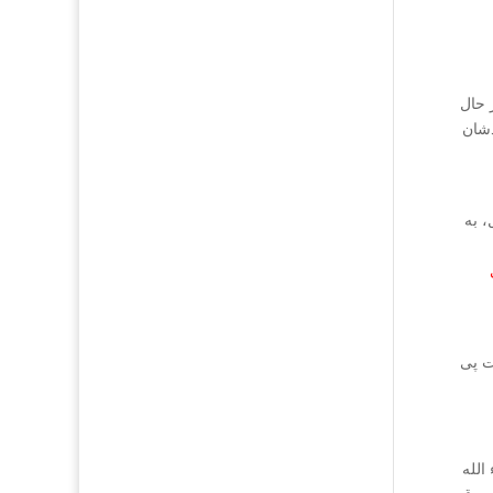
 حال
شان
، به
ت پی
الله