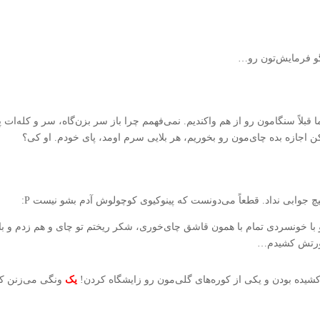
گو فرمایش‌تون رو…
قبلاً سنگامون رو از هم واکندیم. نمی‌فهمم چرا باز سر بزن‌گاه، سر و کله‌ات پی
اجازه بده چای‌مون رو بخوریم، هر بلایی سرم اومد، پای خودم. او کی؟
هیچ جوابی نداد. قطعاً می‌دونست که پینوکیوی کوچولوش آدم بشو نیست P:
ا خونسردی تمام با همون قاشق چای‌خوری، شکر ریختم تو چای و هم زدم و با
 هورتش کشیدم…
شیده بودن و یکی از کوره‌های گلی‌مون رو زایشگاه کردن!
یک
ونگی می‌زنن ک