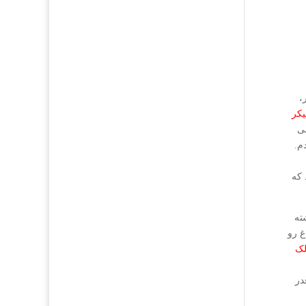
،
یکر
لی
م.
 که
ته
غ رو
لک
در