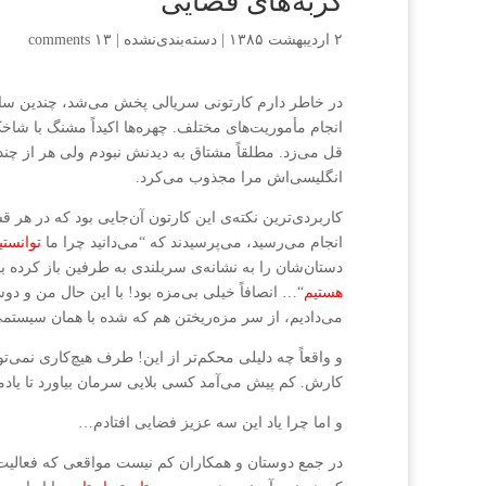
گربه‌های فضایی
۲ اردیبهشت ۱۳۸۵
|
دسته‌بندی‌نشده
|
۱۳ comments
در خاطر دارم کارتونی سریالی پخش می‌شد، چندین سال
انجام مأموریت‌های مختلف. چهره‌ها اکیداً مشنگ با شا
قل می‌زد. مطلقاً مشتاق به دیدنش نبودم ولی هر از چند 
انگلیسی‌اش مرا مجذوب می‌کرد.
کاربردی‌ترین نکته‌ی این کارتون آن‌جایی بود که در ه
انجام می‌رسید، می‌پرسیدند که “می‌دانید چرا ما
توانستی
دستان‌شان را به نشانه‌ی سربلندی به طرفین باز کرده بو
هستیم
“… انصافاً خیلی بی‌مزه بود! با این حال من و دوس
می‌دادیم، از سر مزه‌ریختن هم که شده با همان سیس
و واقعاً چه دلیلی محکم‌تر از این! طرف هیچ‌کاری نمی‌
کارش. کم پیش می‌آمد کسی بلایی سرمان بیاورد تا یادما
و اما چرا یاد این سه عزیز فضایی افتادم…
در جمع دوستان و همکاران کم نیست مواقعی که فعالیت‌