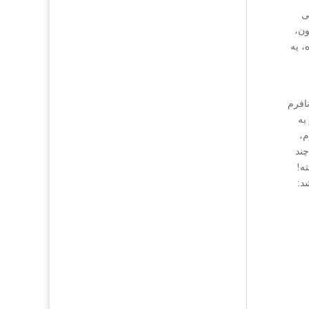
ی
ون،
، یه
افرم
به
م،
چند
ه!
د: