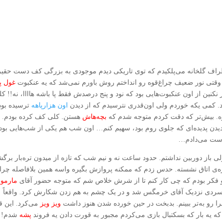
طراف گلخانه می‌پلکیدم که توی تاریکی دیدم موجودی به بزرگی کف دست حقیر
وقتی نور ضعیف چراغ‌قوه رو انداختم روش باورم نمی‌شد که یه عنکبوت
غول پ
کنین از اون عنکبوت‌هایی بود که نود و پنج درصدش فقط پا باشه هاااا، نه!! ک
. کمی یکه خوردم ولی اون‌قدری نترسیدم که از دیدن
اون هزارپاهه
ترسیده بود
ه. بیش‌تر که دقت کردم متوجه شدم که
بچه‌هاش
هستن. کلی کف کرده بودم.
یدن پدیده‌ای که جلوی روم بود، سهیم کنم… اون شب هم یکی از شب‌هایی بود
دست می‌دادم…
 باز دوربین نداشتم. حدود ساعت نه و نیم شب که تازه از میدون تره‌بار برگش
جره‌ی اتاق نشسته. حدس زدم که ممکنه پروازش بگیره واسه همین بلافاصله چرا
 فکر بودم که چی کار کنم تا از شرش خلاص شم که متوجه حضور آقای
مارمو
سردی نزدیک آقای خرمگس شد و در یک چشم به هم زدن شکارش کرد. واقعاً
را رو به‌تر ببینم. بدبخت در حین خورده شدن هنوز داشت
ویز ویز
می‌کرد. این ق
م که یه بار که بسکتبال بازی می‌کردم مجبور به قورت دادن یه فروند
پشه
شدم!