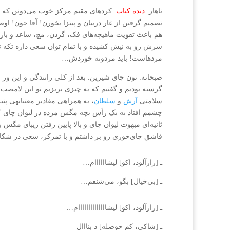
ناهار:
دنده کباب
. کردهای مقیم مرکز خوب می‌دونن که من
تصمیم گرفتن از غار دربیان و پیتزا بخورن! آقا جون! ا
هم باعث تقویت ماهیچه‌های فک، گردن، مچ، ساعد و باز
سرش رو به نیش کشیده و با تمام توان سعی داره تکه تک
مردهاست! باید مردونه خوردش…
صبحانه: نون چای شیرین. بعد از کلی رانندگی و این ور
گرسنه بودیم و گفتیم که یه چیزی بریزیم تو این لام
سلامتی
آرش
و
سلطان
، به همراهی مقادیر معتنابهی پنی
چشمم افتاد به یک رأس بچه مگس مرده در لیوان چای که 
ثانیه‌ای مبهوت لیوان چای و بالا پایین رفتن زیبای مگس
قاشق چای‌خوری رو بر داشتم و با تمرکز، سعی در شکار 
ـ [رازآلود، اکو] لیشاااااام…
ـ [بی‌خیال] بگو، می‌شنفم…
ـ [رازآلود، اکو] لیشاااااااااااااام…
ـ [شاکی، کم حوصله] د بنااال