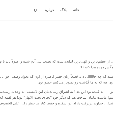
خانه
بلاگ
درباره
 از عظیم‌ترین و الهی‌ترین لذایذی‌ست که نصیب بنی آدم شده و اصولاً باید با ن
س مرده پیدا کنید D:
ید که چه حااااالی داد. قطعاً زبان حقیر قاصره از اون که بخواد وصف احوال ر
ز اون چه که به ما گذشت رو تصویر می‌کنیم حضورتون.
ااااااانه کننده بود این غذا! به اشراق رساندمان این لامصب! به وحدت رسیدیم 
تیم! ماست مامان ساخت هم که دیگر خود “تجری تحت الانهار” بود! هر لقمه که
شد!… خداوند پربرکت داراد این سفره و حفظ کناد صاحبش را… علی الخصوص