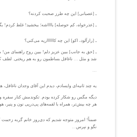
ـ [عصبانی] این چه طرز صحبت کردنه؟
ـ [عذرخواه، کم حوصله] بااااشه؛ ببخشید! غلط کردم! ب
ـ [رازآلود، اکو] این چه کااااااریه می‌کنی؟
ـ [حق به جانب] ببین عزیز دلم! ببین روح راهنمای من! ما 
شد و مثل … ناغافل بساطمون رو به هم ریختی. لطف کن 
…
یه چند ثانیه‌ای وایسادم، دیدم این آقای وجدان ناغافل، 
دیگه مگس رو شکار کرده بودم. تکوندمش کنار سفره و ب
هر چه بیش‌تر، همراه با لقمه‌های پی‌درپی نون و پنیر،
ضمناً! امروز متوجه شدیم که دی‌روز خانم گربه زحمت ک
نگو و نپرس…