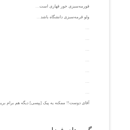
قورمه‌سبزی خور قهاری است…
ولو قرمه‌سبزی دانشگاه باشد…
…
…
…
…
…
…
…
آقای دوست!! ممکنه یه پیک [پپسی] دیگه هم برام بری