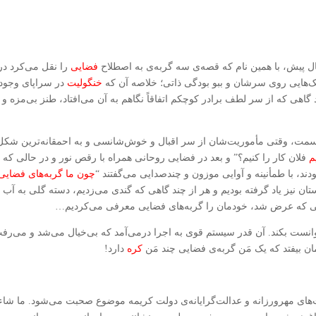
 پیش، با همین نام که قصه‌ی سه گربه‌ی به اصطلاح
فضایی
را نقل می‌کرد در
خک‌هایی روی سرشان و ببو بودگی ذاتی؛ خلاصه آن که
خنگولیت
در سراپای وجود
گاهی که از سر لطف برادر کوچکم اتفاقاً نگاهم به آن می‌افتاد، طنز بی‌مزه و
ر قسمت، وقتی مأموریت‌شان از سر اقبال و خوش‌شانسی و به احمقانه‌ترین شکل
م
فلان کار را کنیم؟” و بعد در فضایی روحانی همراه با رقص نور و در حالی که
دند، با طمأنینه و آوایی موزون و چندصدایی می‌گفتند “
چون ما گربه‌های فضایی
تان نیز یاد گرفته بودیم و هر از چند گاهی که گندی می‌زدیم، دسته گلی به آب
تمی که عرض شد، خودمان را گربه‌های فضایی معرفی می‌کردیم…
توانست بکند. آن قدر سیستم قوی به اجرا درمی‌آمد که بی‌خیال می‌شد و می‌رف
ن بیفتد که یک مَن گربه‌ی فضایی چند مَن
کره
دارد!
های مهرورزانه و عدالت‌گرایانه‌ی دولت کریمه موضوع صحبت می‌شود. ما شاء 