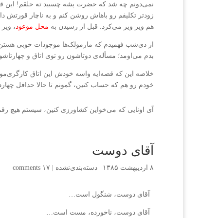
نمی‌دونم چه شد که حضرت پشه چسبید ته حلقم! این قدر ت
زودتر تکلیفم رو باهاش روشن کنم و به ناچار قورتش د
هم ویز ویز می‌کرد. قبل از رسیدن به
محل موعود
، ویز
از دی‌شب فهمیدم که مارمولک‌ها موجودات خوبی هستن 
بدم می‌اومد؛ مسأله‌ی دوتاشون رو توی اتاق و چهارتاش
خلاصه این که قصه‌ایه واسه خودش این اتاق کارگری‌مو
خودم رو هم که حساب کنین، گمونم تا حالا حداقل چهارد
آی اونایی که می‌خواین کشاورزی کنین، سیستم هیچ رق
آقای دوست
۸ اردیبهشت ۱۳۸۵
|
دسته‌بندی‌نشده
|
۱۷ comments
آقای دوست، شنگول است…
آقای دوست، ناخورده، مست است…