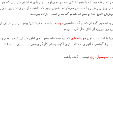
ه رفته بود که با هیچ اخ‌تفی هم در نمی‌اومد. چاره‌ای نداشتم جز این که هر 
ادم. ویز ویزش رو احساس می‌کردم. همین جور که داشت از مری‌ام پایین می‌
 ویزش قطع شد و متوجه شدم که به رحمت ایزدی پیوسته…
و تصمیم گرفتم که دیگه باهاشون
دوست
باشم. حقیقتش؛ پیش از این خیلی ا
ون رو بیرون از اتاق حل کرده بودم…
ن! با احتساب اون
قورباغه‌ای
که دو سه ماه پیش توی اتاق کشف کرده بودم و ال
ه نوع گونه‌ی جانوری مختلف توی اکوسیستم کارگری‌مون شناسایی شده D:
مه
سوسول‌بازی
نیست؛ گفته باشم…