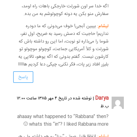
اگه خدا سر اون شورلت خارجکی باهات راه اومد،
سفارش منو بکن یه دونه کوچولوشم به من بده.
لیشام:
بیبین آبجی! خوف می‌دونی که ما دودره
نداریم! حاجیت که دسش رسید به ضریح، اول نفر،
شوما را می‌ذاره تو نوبت، اما این رو داشته باش که
شورلت و کلاً آمریکایی جماعت، کوچولو موچولو تو
کارشون نیست. گفتم بدونی که اگه یوهو، تالاپی یه
بلیزر افتاد زیر پات، فکر نکنی، چپکی دعا کردیم هااااا
پاسخ
Darya
| نوشته شده در تاریخ ۴ مهر ۱۳۸۵ ساعت ۱۲:۰۰
ب.ظ
ahaaay what happened to “Rabbana” then?
whats this “in”? I liked Rabbana more 🙁
لیشام:
اتفاقا فایل صوتی “ربنا” رو هم داشتم ولی هر