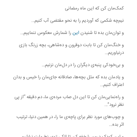
کمک‌مان کن که این ماه رمضانی
نیم‌چه شکمی که آوردیم را به نحو مقتضی آب کنیم…
و توان‌مان بده تا شنیدن
این
را شمارش معکوس ننماییم…
و خنگ‌مان کن تا بابت دوقرون و ده‌شاهی، بچه زرنگ بازی
درنیاوریم…
و بی‌خودکی پنبه‌ی دیگران را در دل‌مان نزنیم…
و یادمان بده که مثل بچه‌ها، صادقانه جای‌مان را خیس و بدان
اعتراف کنیم…
و راه‌نمایی‌مان کن تا این دل صاب مرده‌ی ما، دم دقیقه “از پی
نظر نرود”…
و چوب‌های مورد نظر برای پاچه‌ی ما را، در همین دنیا، ترتیب
اثر بده…
و این کودک درون را خفه کن تا الکی توی نخ ملت نباشیم…