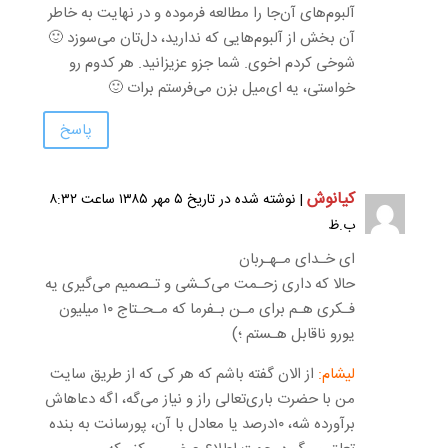
آلبوم‌های آن‌جا را مطالعه فرموده و در نهایت به خاطر
آن بخش از آلبوم‌هایی که ندارید، دل‌تان می‌سوزد 🙂
شوخی کردم اخوی. شما جزو عزیزانید. هر کدوم رو
خواستی، یه ای‌میل بزن می‌فرستم برات 🙂
پاسخ
کیانوش
| نوشته شده در تاریخ ۵ مهر ۱۳۸۵ ساعت ۸:۳۲
ب.ظ
ای خـدای مـهـربان
حالا که داری زحـمت می‌کـشی و تـصمیم می‌گیری یه
فـکری هـم برای مـن بـفرما که مـحـتاج ۱۰ میلیون
یورو ناقابل هـستم ؛)
لیشام:
از الان گفته باشم که هر کی که از طریق سایت
من با حضرت باری‌تعالی راز و نیاز می‌گه، اگه دعاهاش
برآورده شه، ۱۰درصد یا معادل با آن، پورسانت به بنده