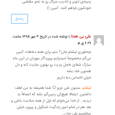
زمینه‌ی تنویر و تأدیب سرکار رو به نحو مقتضی
خودشون فراهم کنند. آمین ؛)
پاسخ
علی بی همتا
| نوشته شده در تاریخ ۳ مهر ۱۳۸۵ ساعت
۶:۲۹ ق.ظ
چه‌طوری لیشام جان؟ منم برای همه دعاهات آمین
می‌گم مخصوصاً امیدوارم پروردگار مهربان در این ماه
مبارک شفای عاجل پدرت رو بهتون عنایت کنه و دل
همتون شاد بشه.
خیلی التماس دعا داریم
لیشام:
ممنون علی عزیز 🙂 شما همیشه به من لطف
داشتین. ایشالا هیچ‌کی زمین‌گیر نشه که انصافاً بد
دردیه… از خدا می‌خوام که اول از همه سلامت باشی و
بعد هم در تمام امور زندگیت شنگول و پیروز، خیلی
مخلصیم علی جان…