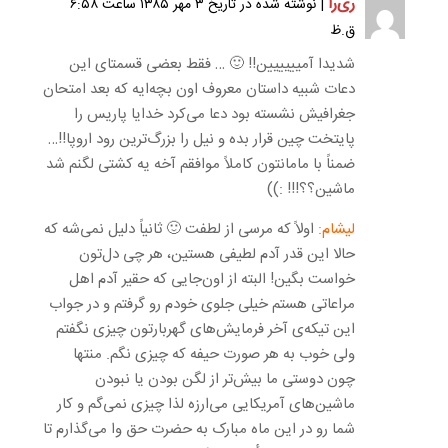
ری‌را
| نوشته شده در تاریخ ۳ مهر ۱۳۸۵ ساعت ۶:۵۸
ق.ظ
شدیدا آمیییییین!! 🙂 … فقط بعضی قسمتای این
دعات شبیه داستان معروف اون بچه‌ایه که بعد امتحان
جغرافیش نشسته بود دعا می‌کرد خدایا پاریس را
پایتخت چین قرار بده و نیل را بزرگ‌ترین رود اروپا!!…
ضمناً با مامانتون کاملاً موافقم آخه یه کشتی لگنم شد
ماشین؟؟!!! :))
لیشام:
اولاً که مرسی از لطفت 🙂 ثانیاً دلیل نمی‌شه که
حالا این قدر آدم لطیفی هستین، هر چی دل‌تون
خواست بگین! البته از اون‌جایی که حقیر آدم اهل
مراعاتی هستم خیلی جلوی خودم رو گرفتم و در جواب
این تیکه‌ی آخر فرمایش‌های گهربارتون چیزی نگفتم
ولی خوب به هر صورت حیفه که چیزی نگم. منتها
چون دوستی ما بیش‌تر از لگن بودن یا نبودن
ماشین‌های آمریکایی می‌ارزه لذا چیزی نمی‌گم و کار
شما رو در این ماه مبارک به حضرت حق وا می‌گذارم تا